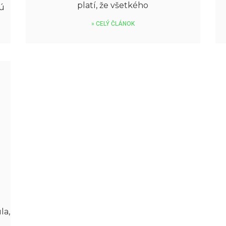
platí, že všetkého
nú
» CELÝ ČLÁNOK
la,