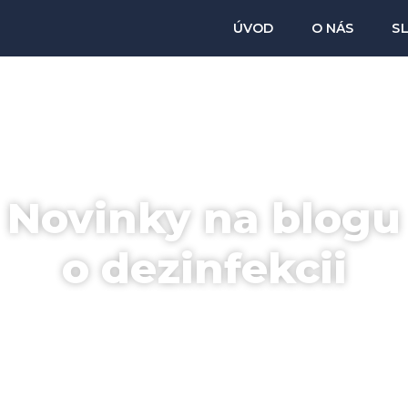
ÚVOD
O NÁS
S
Novinky na blogu
o dezinfekcii