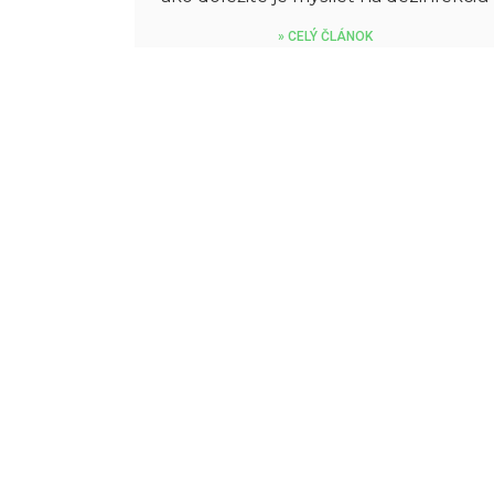
» CELÝ ČLÁNOK
TOPDEZINFEKCIA.SK
TOPDEZINFEKCIA vzniklo ako tretia div
s.r.o. Naše začiatky siahajú do roku